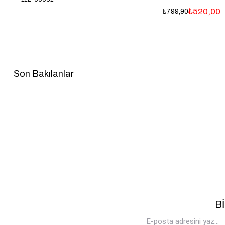
₺520,00
₺799,90
Son Bakılanlar
B