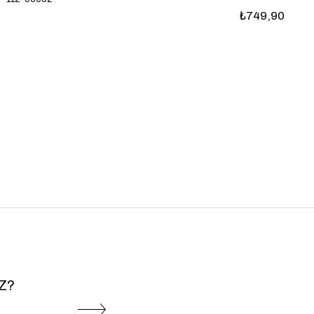
₺749,90
Z?