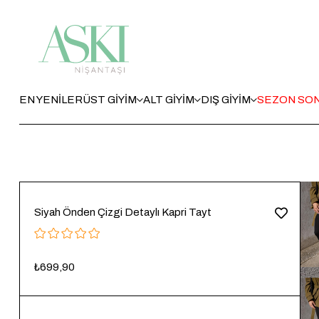
EN YENİLER
ÜST GİYİM
ALT GİYİM
DIŞ GİYİM
SEZON SON
Siyah Önden Çizgi Detaylı Kapri Tayt
₺699,90