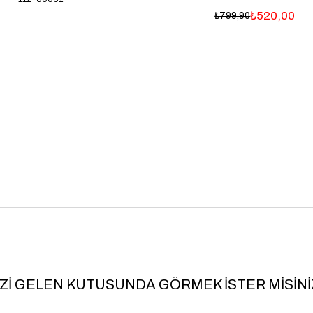
₺520,00
₺799,90
İZİ GELEN KUTUSUNDA GÖRMEK İSTER MİSİNİ