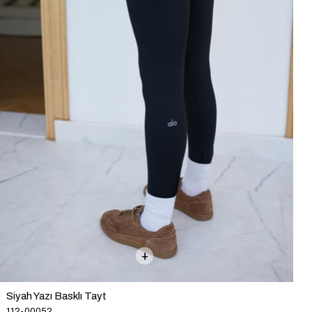
A
Siyah Yazı Basklı Tayt
112-00052