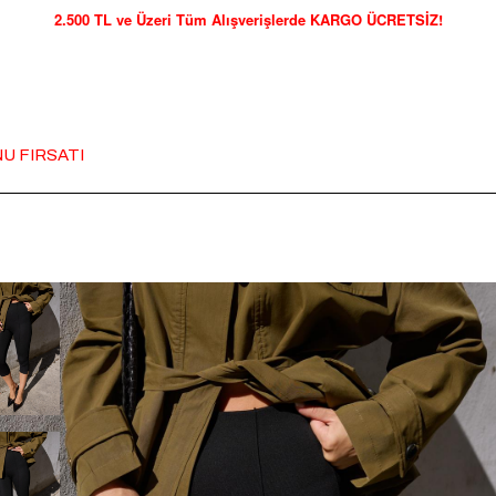
2.500 TL ve Üzeri Tüm Alışverişlerde KARGO ÜCRETSİZ!
U FIRSATI