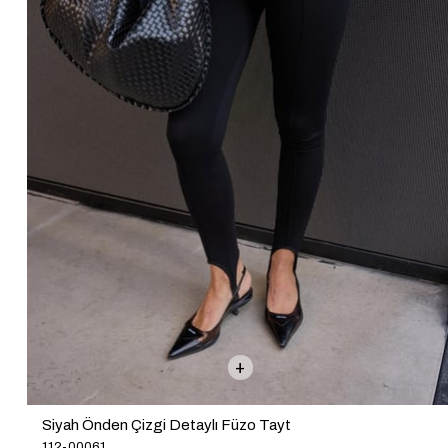
Siyah Önden Çizgi Detaylı Füzo Tayt
112-00061