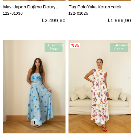
Taş Polo Yaka Keten Yelek Ve Etek Takım
Mavi Japon Düğme Detaylı Gömlek Pantolon Çizgili Denim Takım
122-01025
122-01030
₺1.899,90
₺2.499,90
Tükenmek
%35
Tükenmek
Üzere
Üzere