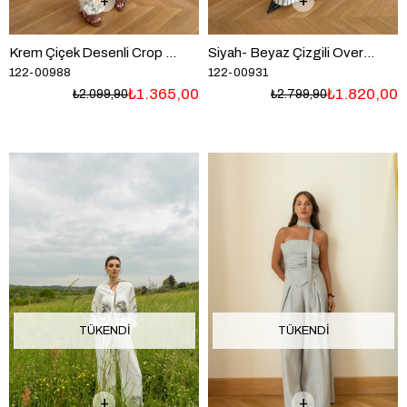
Krem Çiçek Desenli Crop Pantolon Takım
Siyah- Beyaz Çizgili Oversize Gömlek Pantolon Takım
122-00988
122-00931
₺1.365,00
₺1.820,00
₺2.099,90
₺2.799,90
TÜKENDI
TÜKENDI