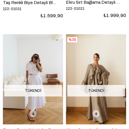
Ekru Sırt Bağlama Detaylı Bluz Etek Nakışlı Takım
Taş Renkli Biye Detaylı Bluz Etek Takım
122-01021
122-01031
₺1.999,90
₺1.599,90
%35
TÜKENDI
TÜKENDI