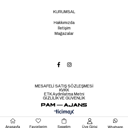
KURUMSAL
Hakkımızda
İletişim
Mağazalar
MESAFELİ SATIŞ SÖZLEŞMESİ
KVKK
ETK Aydınlatma Metni
GİZLİLİK VE GÜVENLİK
Anasayfa
Favorilerim
Sepetim
Üye Girişi
Whatsapp