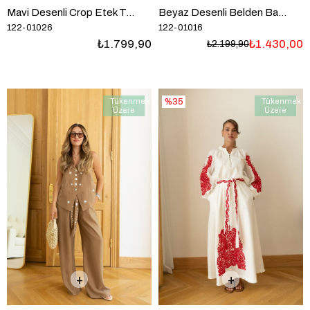
Mavi Desenli Crop Etek Takım
Beyaz Desenli Belden Bağlamalı Ve Düğmeli Bluz Etek Takım
122-01026
122-01016
₺1.799,90
₺1.430,00
₺2.199,90
Tükenmek
%35
Tükenmek
Üzere
Üzere