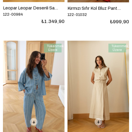
Leopar Leopar Desenli Saten Atlet Pantolon Takım
Kırmızı Sıfır Kol Bluz Pantolon Tensel Kumaş Takım
122-00984
122-01032
₺1.349,90
₺999,90
Tükenmek
Tükenmek
Üzere
Üzere