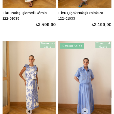
Ekru Nakış İşlemeli Gömlek Pantolon İthal Takım
Ekru Çiçek Nakışlı Yelek Pantolon Takım
122-01035
122-01033
₺3.499,90
₺2.199,90
Tükenmek
Tükenmek
Ücretsiz Kargo
üzere
üzere