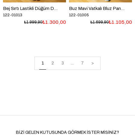
Bej Sırtı Lastikli Düğüm Detaylı Bluz Ve Pantolon Takım
Buz Mavi Vatkalı Bluz PantolonTensel Takım
122-01013
122-01005
₺1.300,00
₺1.105,00
₺1.999,90
₺1.699,90
1
2
3
...
7
>
BİZİ GELEN KUTUSUNDA GÖRMEK İSTER MİSİNİZ?