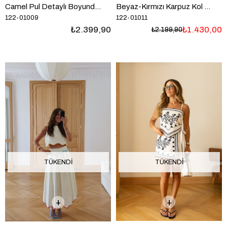
Camel Pul Detaylı Boyundan Bağlamalı Yelek Pantolon Takım
Beyaz-Kırmızı Karpuz Kol Nakış Detaylı Bluz Etek Keten Takım
122-01009
122-01011
₺2.399,90
₺1.430,00
₺2.199,90
TÜKENDI
TÜKENDI