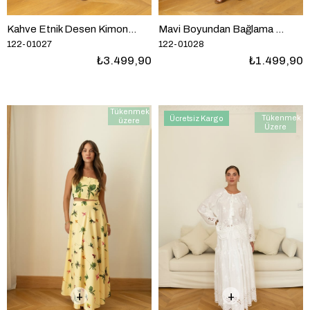
Kahve Etnik Desen Kimono Crop Ve Pantolon Takım
Mavi Boyundan Bağlama Detaylı Çiçek Desenli Bluz Pantolon Takım
122-01027
122-01028
₺3.499,90
₺1.499,90
Tükenmek
Tükenmek
Ücretsiz Kargo
üzere
Üzere