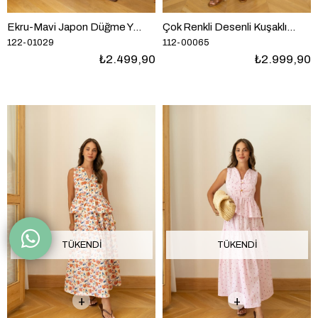
Ekru-Mavi Japon Düğme Yelek Desenli Pantolon Keten Takım
Çok Renkli Desenli Kuşaklı Kimono Pantolon Tasarım Takım
122-01029
112-00065
₺2.499,90
₺2.999,90
TÜKENDI
TÜKENDI