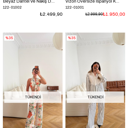
Beyaz Dantel Ve Nakış Detaylı Gömlek Etek Takım
Vizon Oversize İspanyol Kol Bluz Etek Takım
122-01002
122-01001
₺2.499,90
₺1.950,00
₺2.999,90
%35
%35
TÜKENDI
TÜKENDI