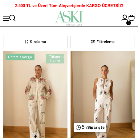
2.500 TL ve Üzeri Tüm Alışverişlerde KARGO ÜCRETSİZ!
0
Sıralama
Filtreleme
Tükenmek
Ücretsiz Kargo
Üzere
Ön Siparişte