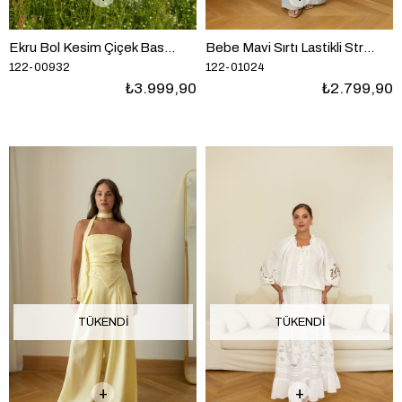
Ekru Bol Kesim Çiçek Baskılı Keten Gömlek Pantolon Takım
Bebe Mavi Sırtı Lastikli Straplez Crop Ve Pantolon Takım
122-00932
122-01024
₺3.999,90
₺2.799,90
TÜKENDI
TÜKENDI