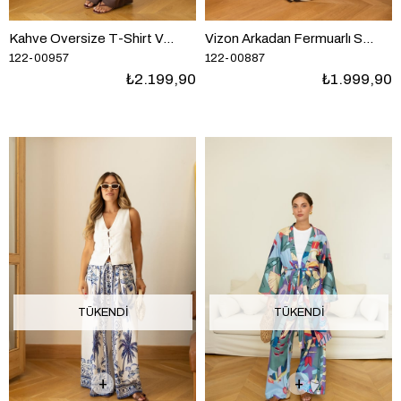
Kahve Oversize T-Shirt Ve Pantolon Takım
Vizon Arkadan Fermuarlı Sıfır Kol Denim Bluz Pantolon Takım
122-00957
122-00887
₺2.199,90
₺1.999,90
TÜKENDI
TÜKENDI