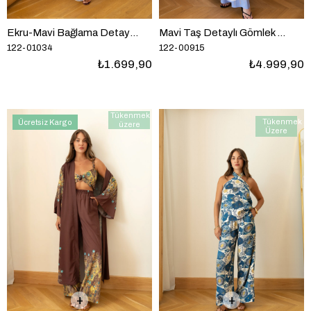
Ekru-Mavi Bağlama Detaylı Bluz Etek Desenli Takım
Mavi Taş Detaylı Gömlek Etek Takım
122-01034
122-00915
₺1.699,90
₺4.999,90
Tükenmek
Tükenmek
Ücretsiz Kargo
üzere
Üzere