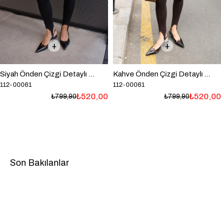
Siyah Önden Çizgi Detaylı Füzo Tayt
Kahve Önden Çizgi Detaylı Füzo Tayt
112-00061
112-00061
₺520,00
₺520,00
₺799,90
₺799,90
Son Bakılanlar