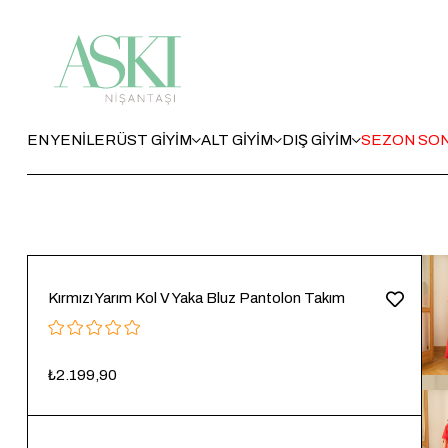
EN YENİLER
ÜST GİYİM
ALT GİYİM
DIŞ GİYİM
SEZON SON
Kırmızı Yarım Kol V Yaka Bluz Pantolon Takım
₺2.199,90