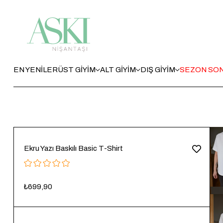
EN YENİLER
ÜST GİYİM
ALT GİYİM
DIŞ GİYİM
SEZON SON
Ekru Yazı Baskılı Basic T-Shirt
₺699,90