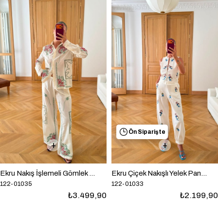
Ön Siparişte
Ekru Nakış İşlemeli Gömlek Pantolon İthal Takım
Ekru Çiçek Nakışlı Yelek Pantolon Takım
122-01035
122-01033
₺3.499,90
₺2.199,90