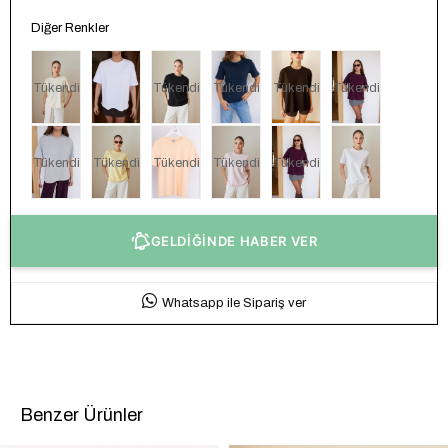
Diğer Renkler
Tükendi
Tükendi
Tükendi
Tükendi
Tükendi
Tükendi
Tükendi
Tükendi
Tükendi
Tükendi
GELDİĞİNDE HABER VER
Whatsapp ile Sipariş ver
Benzer Ürünler