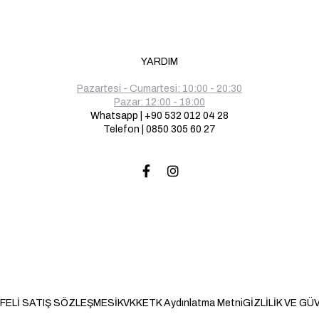
YARDIM
Pazartesi - Cumartesi: 10:00 - 20:30
Pazar: 12:00 - 19:00
Whatsapp | +90 532 012 04 28
Telefon | 0850 305 60 27
FELİ SATIŞ SÖZLEŞMESİ
KVKK
ETK Aydınlatma Metni
GİZLİLİK VE GÜ