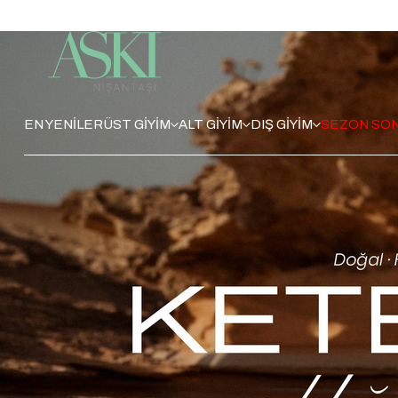
EN YENİLER
ÜST GİYİM
ALT GİYİM
DIŞ GİYİM
SEZON SON