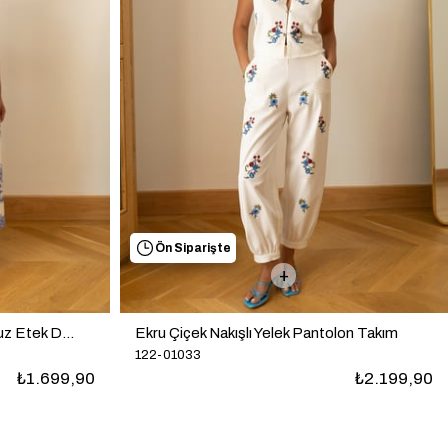
Beyaz Sırt Dekolteli Nakışlı İthal Elbise
101-02037
₺3.999,90
lon Takım
₺2.199,90