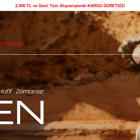
2.500 TL ve Üzeri Tüm Alışverişlerde KARGO ÜCRETSİZ!
U FIRSATI