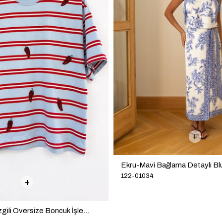
Ön Siparişte
Ekru-Mavi Bağlama Detaylı Bluz Etek Desenli Takım
Ekru Çiçek Nakışlı Yelek Panto
122-01033
₺1.699,90