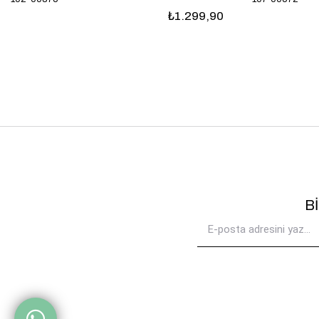
₺699,90
B