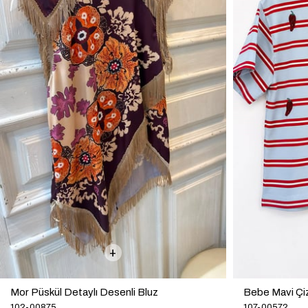
122-01034
Bebe Mavi Çizgili Oversize Boncuk İşlemeli T-Shirt
107-00572